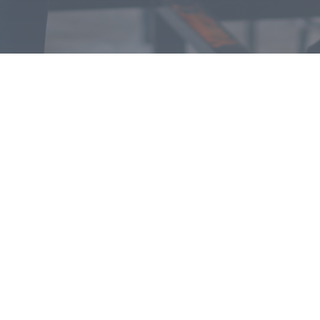
INICI
FUNDACIÓ
PROJECTE EDUCATIU
COL·LABORA
CONTACTE